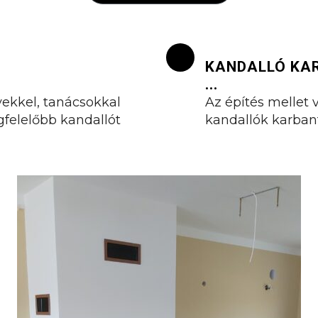
KANDALLÓ KA
...
vekkel, tanácsokkal
Az építés mellet 
felelőbb kandallót
kandallók karbanta