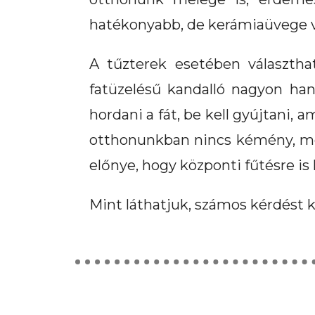
hatékonyabb, de kerámiaüvege vé
A tűzterek esetében választha
fatüzelésű kandalló nagyon han
hordani a fát, be kell gyújtani,
otthonunkban nincs kémény, még
előnye, hogy központi fűtésre is
Mint láthatjuk, számos kérdést ke