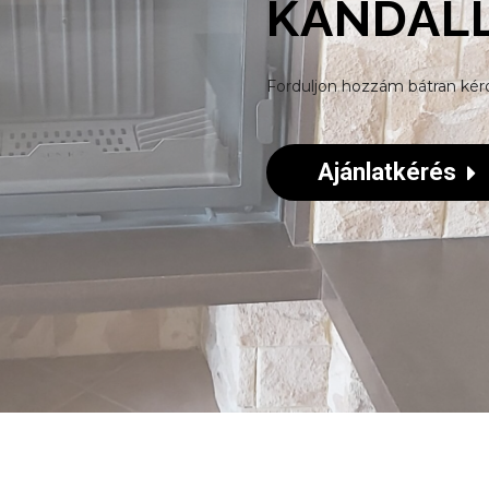
KANDALL
Forduljon hozzám bátran kérd
Ajánlatkérés