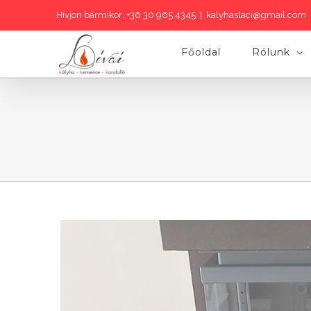
Hívjon bármikor: +36 30 965 4345
|
kalyhaslaci@gmail.com
Főoldal
Rólunk