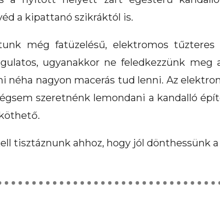
d a kipattanó szikráktól is.
tunk még fatüzelésű, elektromos tűzteres é
gulatos, ugyanakkor ne feledkezzünk meg a
 ami néha nagyon macerás tud lenni. Az elektro
sem szeretnénk lemondani a kandalló építés
 köthető.
ll tisztáznunk ahhoz, hogy jól dönthessünk a k