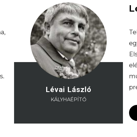
L
a,
Te
eg
El
el
s.
mu
pr
Lévai László
KÁLYHAÉPÍTŐ