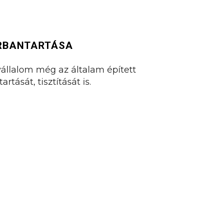
RBANTARTÁSA
vállalom még az általam épített
rtását, tisztítását is.