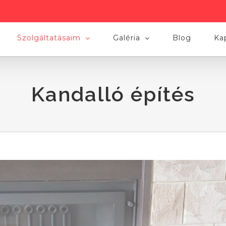
Szolgáltatásaim
Galéria
Blog
Ka
Kandalló építés