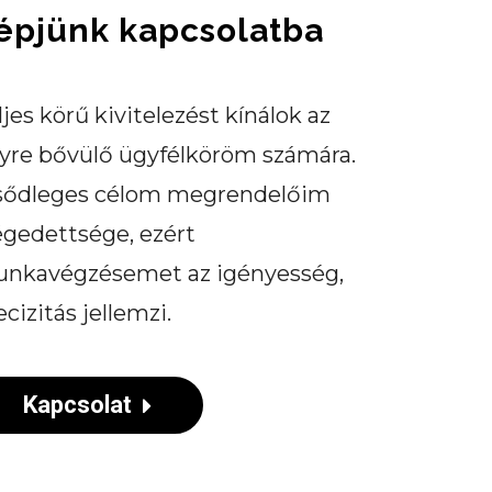
épjünk kapcsolatba
ljes körű kivitelezést kínálok az
yre bővülő ügyfélköröm számára.
sődleges célom megrendelőim
égedettsége, ezért
nkavégzésemet az igényesség,
ecizitás jellemzi.
Kapcsolat