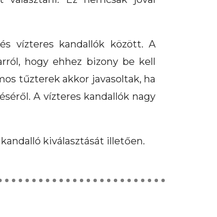
s vízteres kandallók között. A
rról, hogy ehhez bizony be kell
mos tűzterek akkor javasoltak, ha
éről. A vízteres kandallók nagy
andalló kiválasztását illetően.