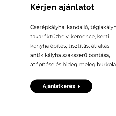
Kérjen ajánlatot
Cserépkályha, kandalló, téglakályh
takaréktűzhely, kemence, kerti
konyha építés, tisztítás, átrakás,
antik kályha szakszerű bontása,
átépítése és hideg-meleg burkolá
Ajánlatkérés