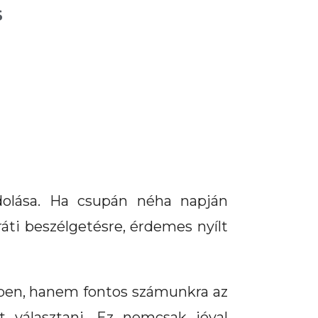
S
ndolása. Ha csupán néha napján
áti beszélgetésre, érdemes nyílt
ben, hanem fontos számunkra az
t választani. Ez nemcsak jóval