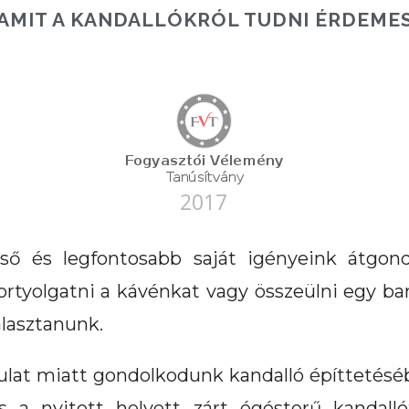
AMIT A KANDALLÓKRÓL TUDNI ÉRDEME
lső és legfontosabb saját igényeink átgo
ortyolgatni a kávénkat vagy összeülni egy bar
álasztanunk.
lat miatt gondolkodunk kandalló építtetésé
a nyitott helyett zárt égésterű kandalló