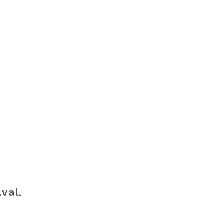
,
val.