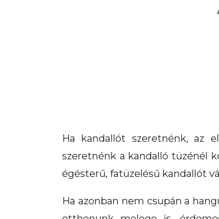
Ha kandallót szeretnénk, az e
szeretnénk a kandalló tüzénél k
égésterű, fatüzelésű kandallót v
Ha azonban nem csupán a hangu
otthonunk melege is, érdemes 